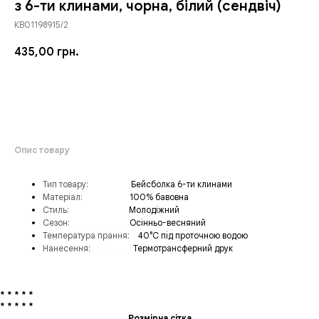
з 6-ти клинами, чорна, білий (сендвіч)
КВ01198915/2
435,00
грн.
ЗАМОВИТИ
Опис товару
Тип товару:
_________
Бейсболка 6-ти клинами
Матеріал:
___________
100% бавовна
Стиль:
______________
Молодіжний
Сезон:
_____________
Осінньо-весняний
Температура прання:
__
40°C під проточною водою
Нанесення:
__________
Термотрансферний друк
* * * * *
* * * * *
Розмірна сітка