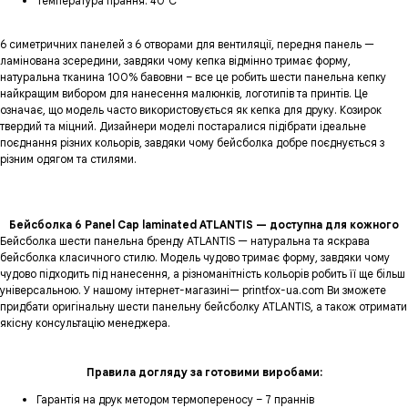
Температура прання: 40°C
6 симетричних панелей з 6 отворами для вентиляції, передня панель —
ламінована зсередини, завдяки чому кепка відмінно тримає форму,
натуральна тканина 100% бавовни – все це робить шести панельна кепку
найкращим вибором для нанесення малюнків, логотипів та принтів. Це
означає, що модель часто використовується як кепка для друку. Козирок
твердий та міцний. Дизайнери моделі постаралися підібрати ідеальне
поєднання різних кольорів, завдяки чому бейсболка добре поєднується з
різним одягом та стилями.
Бейсболка 6 Panel Cap laminated ATLANTIS — доступна для кожного
Бейсболка шести панельна бренду ATLANTIS — натуральна та яскрава
бейсболка класичного стилю. Модель чудово тримає форму, завдяки чому
чудово підходить під нанесення, а різноманітність кольорів робить її ще більш
універсальною. У нашому інтернет-магазині— printfox-ua.com Ви зможете
придбати оригінальну шести панельну бейсболку ATLANTIS, а також отримати
якісну консультацію менеджера.
Правила догляду за готовими виробами:
Гарантія на друк методом термопереносу – 7 праннів