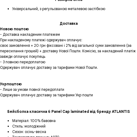
Універсальний, з регульованою металевою застібкою
Доставка
Новою поштою
- Доставка накладеним платежем
При накладеному платежі одержувач оплачує:
своє замовлення + 20 грн фіксовані і 2% від загальної суми замовлення (эа
пересилання грошей) + доставку Нової Пошти. Комісію, за накладений платіж
завжди оплачує покупець
- 3 повною передоплатою
Одержувач оплачує доставку за тарифами Нової Пошти.
Укрпоштою
- Лише за умови повної передоплати
Одержувач оплачує доставку за тарифами Укр пошти
Бейсболка класична 6 Panel Cap laminated від бренду ATLANTIS
Матеріал: 100% бавовна
Стиль: молодіжний
Сезон: осінь-весна