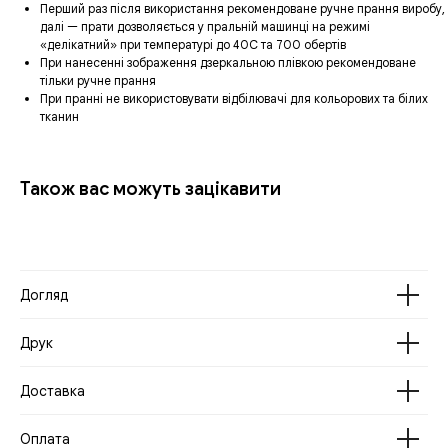
Перший раз після використання рекомендоване ручне прання виробу,
далі — прати дозволяється у пральній машинці на режимі
«делікатний» при температурі до 40С та 700 обертів
При нанесенні зображення дзеркальною плівкою рекомендоване
тільки ручне прання
При пранні не використовувати відбілювачі для кольорових та білих
тканин
Також вас можуть зацікавити
Догляд
Друк
Доставка
Оплата