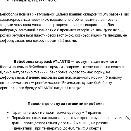
Температура прання: 40°C
Бейсболка пошита з натуральної щільної тканини складом 100% бавовна, що
характеризується невеликою ворсистістю. Лобна частина ламінована,
завдяки чому вона міцна та не деформується при використанні. Для
найкращої вентиляції в панелях є 6 прошитих отворів. Усі шви дуже якісні,
розмір регулюється пластиковою застібкою. Козирьок міцний та твердий, не
деформується, для декору прошитий 8 швами.
Бейсболка snapback ATLANTIS — доступна для кожного
Шести панельна бейсболка з прямим козирком – шести панельна кепка із
щільної натуральної тканини, бейсболка чудово тримає форму, не
деформується. Відмінно підходить для повсякденного носіння. У нашому
інтернет-магазині — printfox-ua.com Ви зможете купити бейсболку
оригінального бренду ATLANTIS вигідно і швидко.
Правила догляду за готовими виробами:
Гарантія на друк методом термопереносу – 7 праннів
Перший раз після використання рекомендоване ручне прання виробу,
далі — прати дозволяється у пральній машинці на режимі
«делікатний» при температурі до 40С та 700 обертів