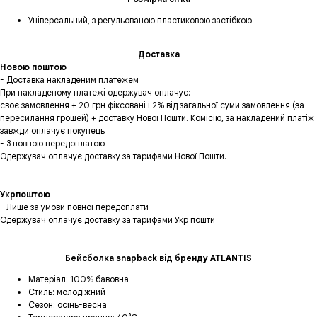
Універсальний, з регульованою пластиковою застібкою
Доставка
Новою поштою
- Доставка накладеним платежем
При накладеному платежі одержувач оплачує:
своє замовлення + 20 грн фіксовані і 2% від загальної суми замовлення (эа
пересилання грошей) + доставку Нової Пошти. Комісію, за накладений платіж
завжди оплачує покупець
- 3 повною передоплатою
Одержувач оплачує доставку за тарифами Нової Пошти.
Укрпоштою
- Лише за умови повної передоплати
Одержувач оплачує доставку за тарифами Укр пошти
Бейсболка snapback від бренду ATLANTIS
Матеріал: 100% бавовна
Стиль: молодіжний
Сезон: осінь-весна