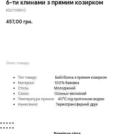
6-ти клинами з прямим козирком
KS01198910
457,00
грн.
ЗАМОВИТИ
Опис товару
Тип товару:
_________
Бейсболка з прямим козирком
Матеріал:
___________
100% бавовна
Стиль:
______________
Молодіжний
Сезон:
_____________
Осінньо-весняний
Температура прання:
__
40°C під проточною водою
Нанесення:
__________
Термотрансферний друк
* * * * *
* * * * *
Розмірна сітка