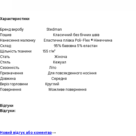
Характеристики
Бренд виробу
------------
Stedman
Пошив
-----------------------
Класичний без бічних швів
Нанесення малюнку
----
Еластична плівка Poli-Flex © Німеччина
Склад
-----------------------
95% бавовна 5% еластан
Щільність тканини
-----
155 г/м²
Стать
------------------------
Жіноча
Стиль
-----------------------
Кежуал
Сезонність
----------------
Літо
Призначення
-------------
Для повсякденного носіння
Довжина
-------------------
Середня
Виріз горловини
---------
Круглий
Повернення
--------------
Можливе повернення
Відгуки
Відгуки:
Новий відгук або коментар
→