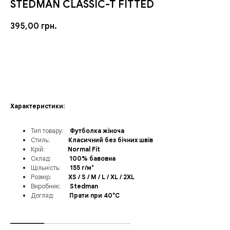
STEDMАN CLASSIC-T FITTED
395,00
грн.
ЗАМОВИТИ
Характеристики:
Тип товару:
__
Футболка жіноча
Стиль:
______
Класичний без бічних швів
Крій:
_______
Normal Fit
Склад:
______
100% бавовна
Щільність:
__
_
155 г/м²
Розмір:
_____
XS / S / M / L / XL / 2XL
Виробник:
___
Stedman
Догляд:
_____
Прати при 40°C
___________
____________________________