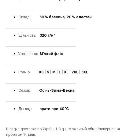
______________________________________
Склад:
_____
80% бавовна, 20% еластан
______________________________________
Щільність:
_
_
320 г/м²
______________________________________
Утеплення
:
_
М'який фліс
______________________________________
Розмір:
____
XS
|
S
|
M
|
L
|
XL
|
2XL
|
3XL
______________________________________
Сезон:
_____
Осінь-Зима-Весна.
______________________________________
Догляд:
____
прати при 40°C
Швидка доставка по Україні 1-3 дні. Можливий обмін/повернення
протягом 14 днів.