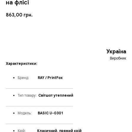
на флісі
863,00
грн.
ЗАМОВИТИ
Україна
Виробник
Характеристики:
Бренд
:
_____
RAY / PrintFox
______________________________________
Тип товару:
_
Світшот утеплений
______________________________________
Модел
ь:
___
BASIC U-0301
______________________________________
Крій:
______
Класичний, прямий крій