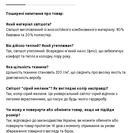
___________
____________________________
Поширені запитання про товар:
Який матеріал світшота?
Світшот виготовлений із зносостійкого комбінованого матеріалу: 80%
бавовна та 20% поліестер.
Він дійсно теплий? Який утеплювач?
Так, світшот утеплений. Всередині м'який начіс (фліс), що забезпечує
комфорт та тепло в холодну пору року.
Яка щільність тканини?
Щільність тканини становить 320 г/м², що свідчить про високу якість та
довговічність виробу.
Світшот "сірий меланж"? Як виглядає колір насправді?
Так, колір сірий меланж. Це універсальний світло-сірий відтінок з
легкими вкрапленнями, що пасує до будь-якого гардеробу.
Чи можу я повернути або обміняти товар, якщо не підійде
розмір?
Так, відповідно до законодавства України, ви можете обміняти або
повернути товар протягом 14 днів з моменту отримання за умови
збереження товарного вигляду та бірок.