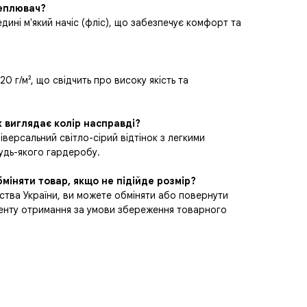
теплювач?
едині м'який начіс (фліс), що забезпечує комфорт та
20 г/м², що свідчить про високу якість та
к виглядає колір насправді?
ніверсальний світло-сірий відтінок з легкими
удь-якого гардеробу.
міняти товар, якщо не підійде розмір?
ства України, ви можете обміняти або повернути
менту отримання за умови збереження товарного