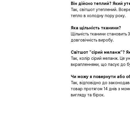
Він дійсно теплий? Який у
Так, світшот утеплений. Всер
тепло в холодну пору року.
Яка щільність тканини?
Щільність тканини становить 3
довговічність виробу.
Світшот "сірий меланж"? Я
Так, колір сірий меланж. Це у
вкрапленнями, що пасує до б
Чи можу я повернути або об
Так, відповідно до законодав
товар протягом 14 днів з мо
вигляду та бірок.