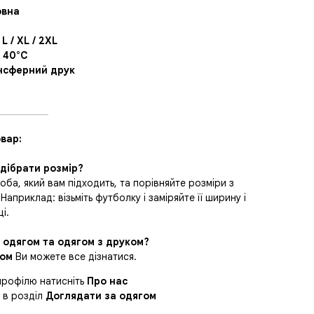
овна
 L / XL / 2XL
 40°C
нсферний друк
__________
вар:
ідібрати розмір?
оба, який вам підходить, та порівняйте розміри з
приклад: візьміть футболку і заміряйте її ширину і
і.
 одягом та одягом з друком?
гом
Ви можете все дізнатися.
профілю натисніть
Про нас
ь в розділ
Доглядати за одягом