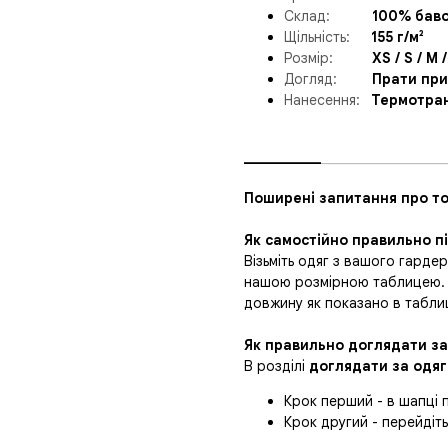
Склад:
______
100% бав
Щільність:
__
_
155 г/м²
Розмір:
_____
XS / S / M /
Догляд:
_____
Прати при
Нанесення:
_
Термотра
___________
__________________
Поширені запитання про то
Як самостійно правильно п
Візьміть одяг з вашого гардер
нашою розмірною таблицею. На
довжину як показано в таблиц
Як правильно доглядати за
В розділі
доглядати за одя
Крок перший - в шапці 
Крок другий - перейдіт