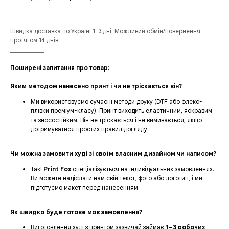
Швидка доставка по Україні 1-3 дні. Можливий обмін/повернення
протягом 14 днів.
___________
____________________________
Поширені запитання про товар:
Яким методом нанесено принт і чи не тріскається він?
Ми використовуємо сучасні методи друку (DTF або флекс-
плівки преміум-класу). Принт виходить еластичним, яскравим
та зносостійким. Він не тріскається і не вимивається, якщо
дотримуватися простих правил догляду.
Чи можна замовити худі зі своїм власним дизайном чи написом?
Так!
Print Fox
спеціалізується на індивідуальних замовленнях.
Ви можете надіслати нам свій текст, фото або логотип, і ми
підготуємо макет перед нанесенням.
Як швидко буде готове моє замовлення?
Виготовлення худі з принтом зазвичай займає
1–3 робочих