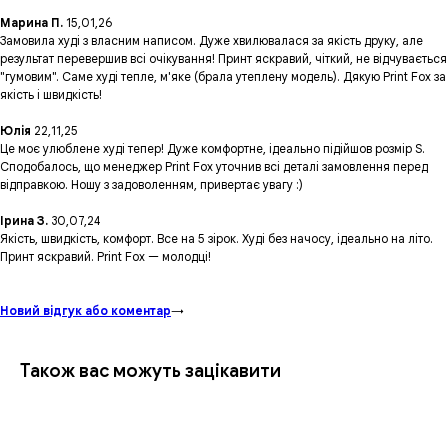
Марина П.
15,01,26
Замовила худі з власним написом. Дуже хвилювалася за якість друку, але
результат перевершив всі очікування! Принт яскравий, чіткий, не відчувається
"гумовим". Саме худі тепле, м'яке (брала утеплену модель). Дякую Print Fox за
якість і швидкість!
Юлія
22,11,25
Це моє улюблене худі тепер! Дуже комфортне, ідеально підійшов розмір S.
Сподобалось, що менеджер Print Fox уточнив всі деталі замовлення перед
відправкою. Ношу з задоволенням, привертає увагу :)
Ірина З.
30,07,24
Якість, швидкість, комфорт. Все на 5 зірок. Худі без начосу, ідеально на літо.
Принт яскравий. Print Fox — молодці!
Новий відгук або коментар
→
Також вас можуть зацікавити