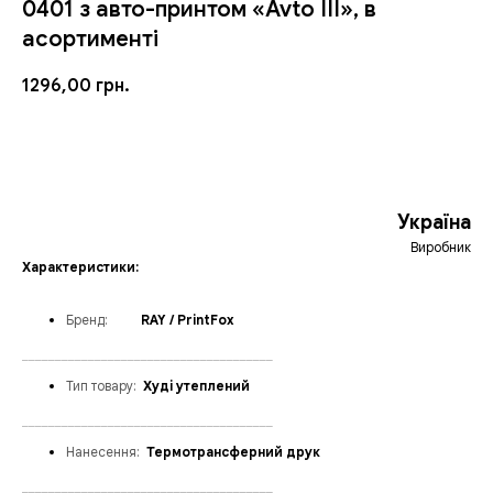
0401 з авто-принтом «Avto III», в
асортименті
1296,00
грн.
ЗАМОВИТИ
Україна
Виробник
Характеристики:
Бренд
:
_____
RAY / PrintFox
______________________________________
Тип товару:
_
Худі утеплений
______________________________________
Нанесення:
_
Термотрансферний друк
______________________________________