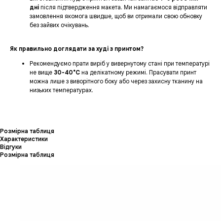
дні
після підтвердження макета. Ми намагаємося відправляти
замовлення якомога швидше, щоб ви отримали свою обновку
без зайвих очікувань.
Як правильно доглядати за худі з принтом?
Рекомендуємо прати виріб у вивернутому стані при температурі
не вище
30-40°C
на делікатному режимі. Прасувати принт
можна лише з виворітного боку або через захисну тканину на
низьких температурах.
Розмірна таблиця
Характеристики
Відгуки
Розмірна таблиця