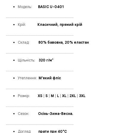
Модел
ь:
___
BASIC U-0401
______________________________________
Крій:
______
Класичний, прямий крій
______________________________________
Склад:
_____
80% бавовна, 20% еластан
______________________________________
Щільність:
_
_
320 г/м²
______________________________________
Утеплення
:
_
М'який фліс
______________________________________
Розмір:
____
XS
|
S
|
M
|
L
|
XL
|
2XL
|
3XL
______________________________________
Сезон:
_____
Осінь-Зима-Весна.
______________________________________
Догляд:
____
прати при 40°C