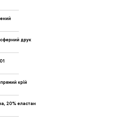
_________
лений
_________
сферний друк
_________
01
_________
 прямий крій
_________
на, 20% еластан
_________
_________