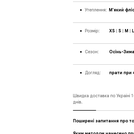
Утеплення
:
_
М'який флі
_____________________________
Розмір:
____
XS
|
S
|
M
|
_____________________________
Сезон:
_____
Осінь-Зима
_____________________________
Догляд:
____
прати при 
Швидка доставка по Україні 1
днів.
___________
__________________
Поширені запитання про то
Яким методом нанесено прин