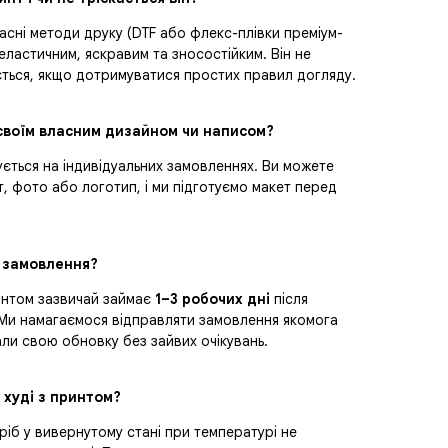
сні методи друку (DTF або флекс-плівки преміум-
еластичним, яскравим та зносостійким. Він не
ається, якщо дотримуватися простих правил догляду.
 своїм власним дизайном чи написом?
ується на індивідуальних замовленнях. Ви можете
т, фото або логотип, і ми підготуємо макет перед
є замовлення?
интом зазвичай займає
1–3 робочих дні
після
 Ми намагаємося відправляти замовлення якомога
и свою обновку без зайвих очікувань.
 худі з принтом?
іб у вивернутому стані при температурі не