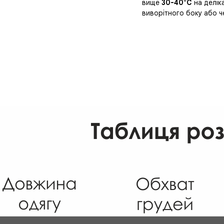
вище
30-40°C
на делік
виворітного боку або ч