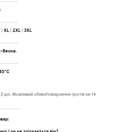
с
_________
L
|
XL
|
2XL
|
3XL
_________
-Весна.
_________
40°C
-3 дні. Можливий обмін/повернення протягом 14
__________
вар:
т і чи не тріскається він?