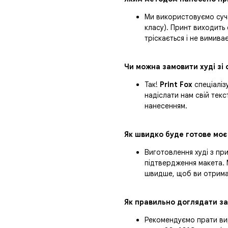
Ми використовуємо суча
класу). Принт виходить 
тріскається і не вимив
Чи можна замовити худі зі
Так!
Print Fox
спеціаліз
надіслати нам свій текс
нанесенням.
Як швидко буде готове мо
Виготовлення худі з пр
підтвердження макета.
швидше, щоб ви отримал
Як правильно доглядати за
Рекомендуємо прати вир