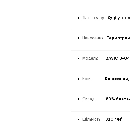
_____________________________
Тип товару:
_
Худі утеп
_____________________________
Нанесення:
_
Термотран
_____________________________
Модел
ь:
___
BASIC U-04
_____________________________
Крій:
______
Класичний,
_____________________________
Склад:
_____
80% бавов
_____________________________
Щільність:
_
_
320 г/м²
_____________________________