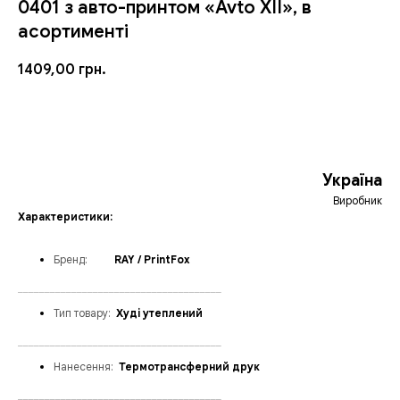
0401 з авто-принтом «Avto XII», в
асортименті
1409,00
грн.
ЗАМОВИТИ
Україна
Виробник
Характеристики:
Бренд
:
_____
RAY / PrintFox
______________________________________
Тип товару:
_
Худі утеплений
______________________________________
Нанесення:
_
Термотрансферний друк
______________________________________