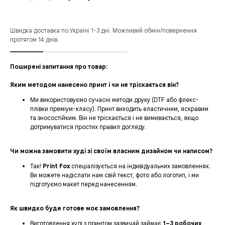
Швидка доставка по Україні 1-3 дні. Можливий обмін/повернення
протягом 14 днів.
___________
____________________________
Поширені запитання про товар:
Яким методом нанесено принт і чи не тріскається він?
Ми використовуємо сучасні методи друку (DTF або флекс-
плівки преміум-класу). Принт виходить еластичним, яскравим
та зносостійким. Він не тріскається і не вимивається, якщо
дотримуватися простих правил догляду.
Чи можна замовити худі зі своїм власним дизайном чи написом?
Так!
Print Fox
спеціалізується на індивідуальних замовленнях.
Ви можете надіслати нам свій текст, фото або логотип, і ми
підготуємо макет перед нанесенням.
Як швидко буде готове моє замовлення?
Виготовлення худі з принтом зазвичай займає
1–3 робочих