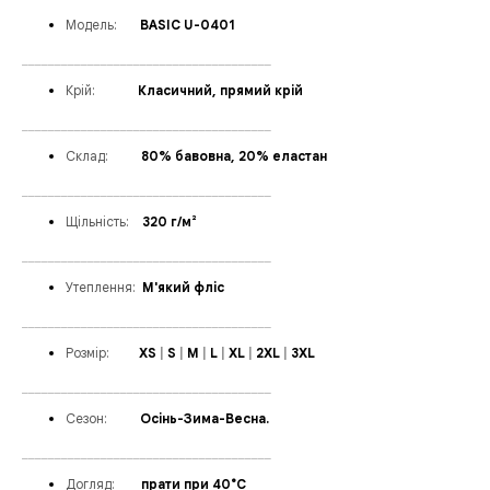
Модел
ь:
___
BASIC U-0401
______________________________________
Крій:
______
Класичний, прямий крій
______________________________________
Склад:
_____
80% бавовна, 20% еластан
______________________________________
Щільність:
_
_
320 г/м²
______________________________________
Утеплення
:
_
М'який фліс
______________________________________
Розмір:
____
XS
|
S
|
M
|
L
|
XL
|
2XL
|
3XL
______________________________________
Сезон:
_____
Осінь-Зима-Весна.
______________________________________
Догляд:
____
прати при 40°C