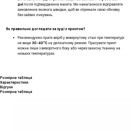
дні
після підтвердження макета. Ми намагаємося відправляти
замовлення якомога швидше, щоб ви отримали свою обновку
без зайвих очікувань.
Як правильно доглядати за худі з принтом?
Рекомендуємо прати виріб у вивернутому стані при температурі
не вище
30-40°C
на делікатному режимі. Прасувати принт
можна лише з виворітного боку або через захисну тканину на
низьких температурах.
Розмірна таблиця
Характеристики
Відгуки
Розмірна таблиця