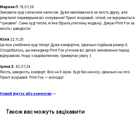
Марина П.
15,01,26
Замовила худі з власним написом. Дуже хвилювалася за якість друку, але
результат перевершив всі очікування! Принт яскравий, чіткий, не відчувається
"гумовим". Саме худі тепле, м'яке (брала утеплену модель). Дякую Print Fox за
якість і швидкість!
Юлія
22,11,25
Це моє улюблене худі тепер! Дуже комфортне, ідеально підійшов розмір S.
Сподобалось, що менеджер Print Fox уточнив всі деталі замовлення перед
відправкою. Ношу з задоволенням, привертає увагу :)
Ірина З.
30,07,24
Якість, швидкість, комфорт. Все на 5 зірок. Худі без начосу, ідеально на літо.
Принт яскравий. Print Fox — молодці!
Новий відгук або коментар
→
Також вас можуть зацікавити