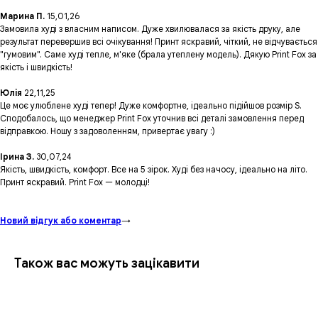
Марина П.
15,01,26
Замовила худі з власним написом. Дуже хвилювалася за якість друку, але
результат перевершив всі очікування! Принт яскравий, чіткий, не відчувається
"гумовим". Саме худі тепле, м'яке (брала утеплену модель). Дякую Print Fox за
якість і швидкість!
Юлія
22,11,25
Це моє улюблене худі тепер! Дуже комфортне, ідеально підійшов розмір S.
Сподобалось, що менеджер Print Fox уточнив всі деталі замовлення перед
відправкою. Ношу з задоволенням, привертає увагу :)
Ірина З.
30,07,24
Якість, швидкість, комфорт. Все на 5 зірок. Худі без начосу, ідеально на літо.
Принт яскравий. Print Fox — молодці!
Новий відгук або коментар
→
Також вас можуть зацікавити