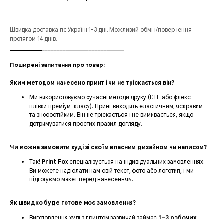
Швидка доставка по Україні 1-3 дні. Можливий обмін/повернення
протягом 14 днів.
___________
____________________________
Поширені запитання про товар:
Яким методом нанесено принт і чи не тріскається він?
Ми використовуємо сучасні методи друку (DTF або флекс-
плівки преміум-класу). Принт виходить еластичним, яскравим
та зносостійким. Він не тріскається і не вимивається, якщо
дотримуватися простих правил догляду.
Чи можна замовити худі зі своїм власним дизайном чи написом?
Так!
Print Fox
спеціалізується на індивідуальних замовленнях.
Ви можете надіслати нам свій текст, фото або логотип, і ми
підготуємо макет перед нанесенням.
Як швидко буде готове моє замовлення?
Виготовлення худі з принтом зазвичай займає
1–3 робочих