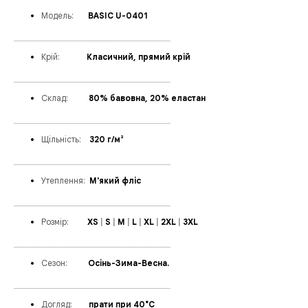
Модел
ь:
___
BASIC U-0401
______________________________________
Крій:
______
Класичний, прямий крій
______________________________________
Склад:
_____
80% бавовна, 20% еластан
______________________________________
Щільність:
_
_
320 г/м²
______________________________________
Утеплення
:
_
М'який фліс
______________________________________
Розмір:
____
XS
|
S
|
M
|
L
|
XL
|
2XL
|
3XL
______________________________________
Сезон:
_____
Осінь-Зима-Весна.
______________________________________
Догляд:
____
прати при 40°C