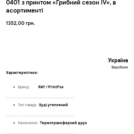
0401 з принтом «Грибний сезон ІV», в
асортименті
1352,00
грн.
ЗАМОВИТИ
Україна
Виробник
Характеристики:
Бренд
:
_____
RAY / PrintFox
______________________________________
Тип товару:
_
Худі утеплений
______________________________________
Нанесення:
_
Термотрансферний друк
______________________________________