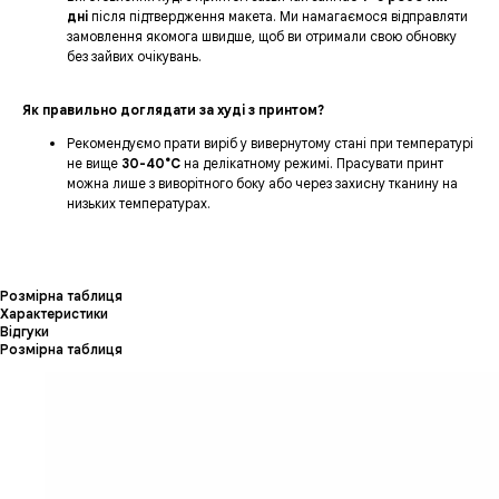
дні
після підтвердження макета. Ми намагаємося відправляти
замовлення якомога швидше, щоб ви отримали свою обновку
без зайвих очікувань.
Як правильно доглядати за худі з принтом?
Рекомендуємо прати виріб у вивернутому стані при температурі
не вище
30-40°C
на делікатному режимі. Прасувати принт
можна лише з виворітного боку або через захисну тканину на
низьких температурах.
Розмірна таблиця
Характеристики
Відгуки
Розмірна таблиця