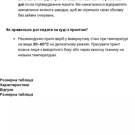
дні
після підтвердження макета. Ми намагаємося відправляти
замовлення якомога швидше, щоб ви отримали свою обновку
без зайвих очікувань.
Як правильно доглядати за худі з принтом?
Рекомендуємо прати виріб у вивернутому стані при температурі
не вище
30-40°C
на делікатному режимі. Прасувати принт
можна лише з виворітного боку або через захисну тканину на
низьких температурах.
Розмірна таблиця
Характеристики
Відгуки
Розмірна таблиця