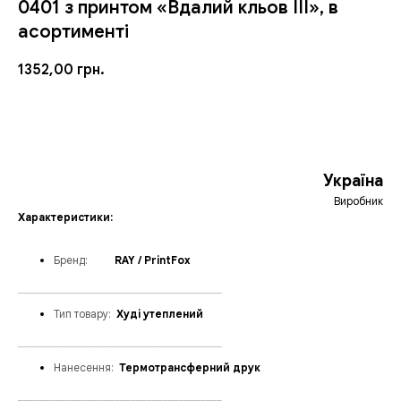
0401 з принтом «Вдалий кльов ІІІ», в
асортименті
1352,00
грн.
ЗАМОВИТИ
Україна
Виробник
Характеристики:
Бренд
:
_____
RAY / PrintFox
______________________________________
Тип товару:
_
Худі утеплений
______________________________________
Нанесення:
_
Термотрансферний друк
______________________________________