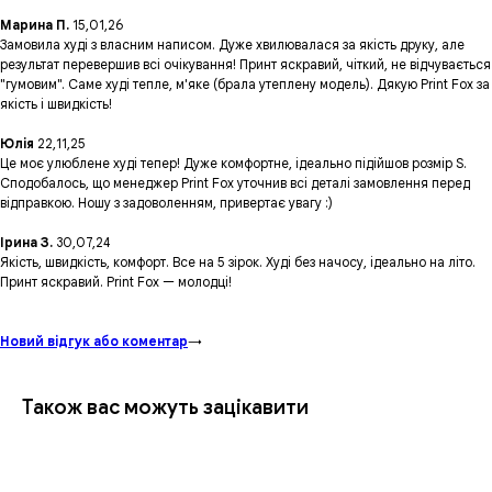
Марина П.
15,01,26
Замовила худі з власним написом. Дуже хвилювалася за якість друку, але
результат перевершив всі очікування! Принт яскравий, чіткий, не відчувається
"гумовим". Саме худі тепле, м'яке (брала утеплену модель). Дякую Print Fox за
якість і швидкість!
Юлія
22,11,25
Це моє улюблене худі тепер! Дуже комфортне, ідеально підійшов розмір S.
Сподобалось, що менеджер Print Fox уточнив всі деталі замовлення перед
відправкою. Ношу з задоволенням, привертає увагу :)
Ірина З.
30,07,24
Якість, швидкість, комфорт. Все на 5 зірок. Худі без начосу, ідеально на літо.
Принт яскравий. Print Fox — молодці!
Новий відгук або коментар
→
Також вас можуть зацікавити