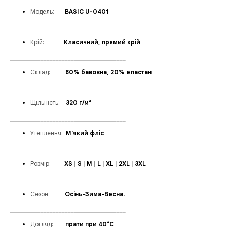
Модел
ь:
___
BASIC U-0401
______________________________________
Крій:
______
Класичний, прямий крій
______________________________________
Склад:
_____
80% бавовна, 20% еластан
______________________________________
Щільність:
_
_
320 г/м²
______________________________________
Утеплення
:
_
М'який фліс
______________________________________
Розмір:
____
XS
|
S
|
M
|
L
|
XL
|
2XL
|
3XL
______________________________________
Сезон:
_____
Осінь-Зима-Весна.
______________________________________
Догляд:
____
прати при 40°C