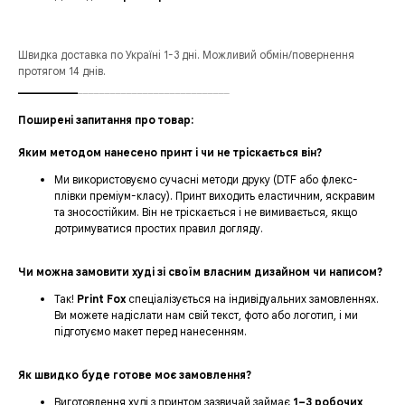
Швидка доставка по Україні 1-3 дні. Можливий обмін/повернення
протягом 14 днів.
___________
____________________________
Поширені запитання про товар:
Яким методом нанесено принт і чи не тріскається він?
Ми використовуємо сучасні методи друку (DTF або флекс-
плівки преміум-класу). Принт виходить еластичним, яскравим
та зносостійким. Він не тріскається і не вимивається, якщо
дотримуватися простих правил догляду.
Чи можна замовити худі зі своїм власним дизайном чи написом?
Так!
Print Fox
спеціалізується на індивідуальних замовленнях.
Ви можете надіслати нам свій текст, фото або логотип, і ми
підготуємо макет перед нанесенням.
Як швидко буде готове моє замовлення?
Виготовлення худі з принтом зазвичай займає
1–3 робочих