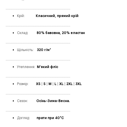
______________________________________
Крій:
______
Класичний, прямий крій
______________________________________
Склад:
_____
80% бавовна, 20% еластан
______________________________________
Щільність:
_
_
320 г/м²
______________________________________
Утеплення
:
_
М'який фліс
______________________________________
Розмір:
____
XS
|
S
|
M
|
L
|
XL
|
2XL
|
3XL
______________________________________
Сезон:
_____
Осінь-Зима-Весна.
______________________________________
Догляд:
____
прати при 40°C