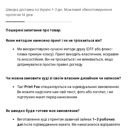
Швидка доставка по Україні 1-3 дні. Можливий обмін/повернення
протягом 14 днів.
___________
____________________________
Поширені запитання про товар:
Яким методом нанесено принт і чи не тріскається він?
Ми використовуємо сучасні методи друку (DTF або флекс-
плівки преміум-класу). Принт виходить еластичним, яскравим
та зносостійким. Він не тріскається і не вимивається, якщо
дотримуватися простих правил догляду.
Чи можна замовити худі зі своїм власним дизайном чи написом?
Так!
Print Fox
спеціалізується на індивідуальних замовленнях.
Ви можете надіслати нам свій текст, фото або логотип, і ми
підготуємо макет перед нанесенням.
Як швидко буде готове моє замовлення?
Виготовлення худі з принтом зазвичай займає
1–3 робочих
дні
після підтвердження макета. Ми намагаємося відправляти