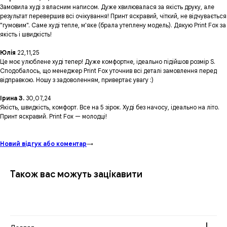
Замовила худі з власним написом. Дуже хвилювалася за якість друку, але
результат перевершив всі очікування! Принт яскравий, чіткий, не відчувається
"гумовим". Саме худі тепле, м'яке (брала утеплену модель). Дякую Print Fox за
якість і швидкість!
Юлія
22,11,25
Це моє улюблене худі тепер! Дуже комфортне, ідеально підійшов розмір S.
Сподобалось, що менеджер Print Fox уточнив всі деталі замовлення перед
відправкою. Ношу з задоволенням, привертає увагу :)
Ірина З.
30,07,24
Якість, швидкість, комфорт. Все на 5 зірок. Худі без начосу, ідеально на літо.
Принт яскравий. Print Fox — молодці!
Новий відгук або коментар
→
Також вас можуть зацікавити