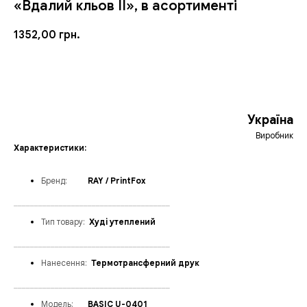
«Вдалий кльов IІ», в асортименті
1352,00
грн.
ЗАМОВИТИ
Україна
Виробник
Характеристики:
Бренд
:
_____
RAY / PrintFox
______________________________________
Тип товару:
_
Худі утеплений
______________________________________
Нанесення:
_
Термотрансферний друк
______________________________________
Модел
ь:
___
BASIC U-0401