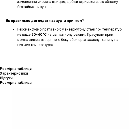
замовлення якомога швидше, щоб ви отримали свою обновку
без зайвих очікувань.
Як правильно доглядати за худі з принтом?
Рекомендуємо прати виріб у вивернутому стані при температурі
не вище
30-40°C
на делікатному режимі. Прасувати принт
можна лише з виворітного боку або через захисну тканину на
низьких температурах.
Розмірна таблиця
Характеристики
Відгуки
Розмірна таблиця