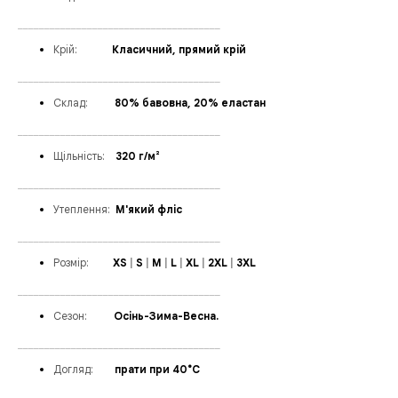
______________________________________
Крій:
______
Класичний, прямий крій
______________________________________
Склад:
_____
80% бавовна, 20% еластан
______________________________________
Щільність:
_
_
320 г/м²
______________________________________
Утеплення
:
_
М'який фліс
______________________________________
Розмір:
____
XS
|
S
|
M
|
L
|
XL
|
2XL
|
3XL
______________________________________
Сезон:
_____
Осінь-Зима-Весна.
______________________________________
Догляд:
____
прати при 40°C