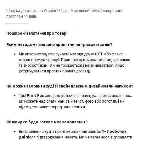
Швидка доставка по Україні 1-3 дні. Можливий обмін/повернення
протягом 14 днів.
___________
____________________________
Поширені запитання про товар:
Яким методом нанесено принт і чи не тріскається він?
Ми використовуємо сучасні методи друку (DTF або флекс-
плівки преміум-класу). Принт виходить еластичним, яскравим
та зносостійким. Він не тріскається і не вимивається, якщо
дотримуватися простих правил догляду.
Чи можна замовити худі зі своїм власним дизайном чи написом?
Так!
Print Fox
спеціалізується на індивідуальних замовленнях.
Ви можете надіслати нам свій текст, фото або логотип, і ми
підготуємо макет перед нанесенням.
Як швидко буде готове моє замовлення?
Виготовлення худі з принтом зазвичай займає
1–3 робочих
дні
після підтвердження макета. Ми намагаємося відправляти