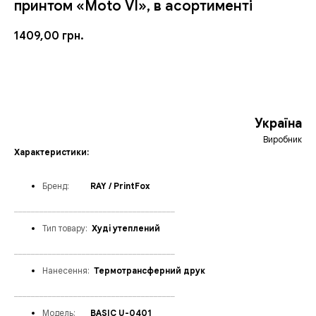
принтом «Moto VI», в асортименті
1409,00
грн.
ЗАМОВИТИ
Україна
Виробник
Характеристики:
Бренд
:
_____
RAY / PrintFox
______________________________________
Тип товару:
_
Худі утеплений
______________________________________
Нанесення:
_
Термотрансферний друк
______________________________________
Модел
ь:
___
BASIC U-0401