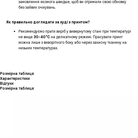
замовлення якомога швидше, щоб ви отримали свою обновку
без зайвих очікувань.
Як правильно доглядати за худі з принтом?
Рекомендуємо прати виріб у вивернутому стані при температурі
не вище
30-40°C
на делікатному режимі. Прасувати принт
можна лише з виворітного боку або через захисну тканину на
низьких температурах.
Розмірна таблиця
Характеристики
Відгуки
Розмірна таблиця