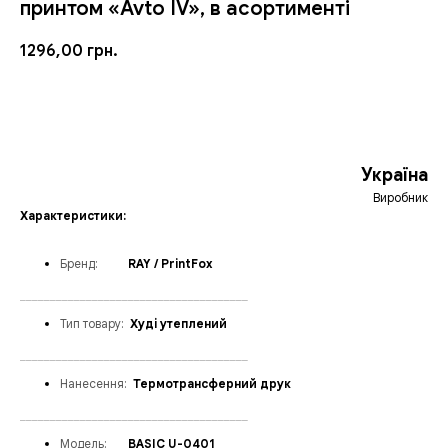
принтом «Avto IV», в асортименті
1296,00
грн.
ЗАМОВИТИ
Україна
Виробник
Характеристики:
Бренд
:
_____
RAY / PrintFox
______________________________________
Тип товару:
_
Худі утеплений
______________________________________
Нанесення:
_
Термотрансферний друк
______________________________________
Модел
ь:
___
BASIC U-0401