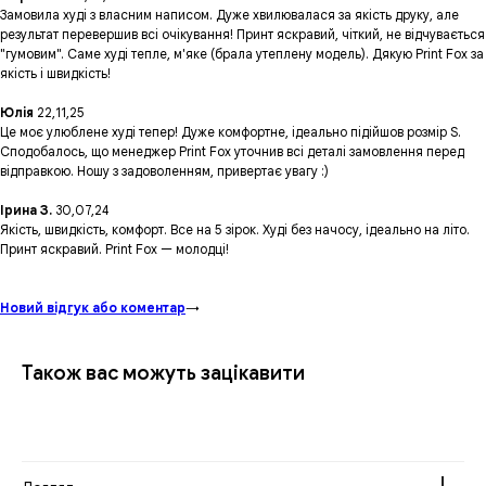
Замовила худі з власним написом. Дуже хвилювалася за якість друку, але
результат перевершив всі очікування! Принт яскравий, чіткий, не відчувається
"гумовим". Саме худі тепле, м'яке (брала утеплену модель). Дякую Print Fox за
якість і швидкість!
Юлія
22,11,25
Це моє улюблене худі тепер! Дуже комфортне, ідеально підійшов розмір S.
Сподобалось, що менеджер Print Fox уточнив всі деталі замовлення перед
відправкою. Ношу з задоволенням, привертає увагу :)
Ірина З.
30,07,24
Якість, швидкість, комфорт. Все на 5 зірок. Худі без начосу, ідеально на літо.
Принт яскравий. Print Fox — молодці!
Новий відгук або коментар
→
Також вас можуть зацікавити