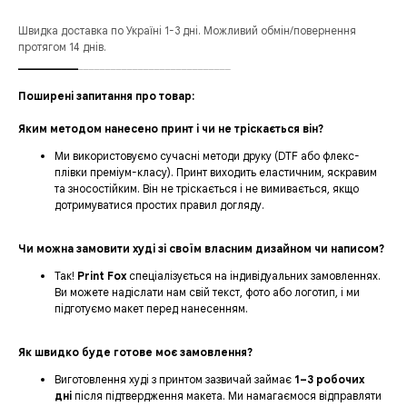
Швидка доставка по Україні 1-3 дні. Можливий обмін/повернення
протягом 14 днів.
___________
____________________________
Поширені запитання про товар:
Яким методом нанесено принт і чи не тріскається він?
Ми використовуємо сучасні методи друку (DTF або флекс-
плівки преміум-класу). Принт виходить еластичним, яскравим
та зносостійким. Він не тріскається і не вимивається, якщо
дотримуватися простих правил догляду.
Чи можна замовити худі зі своїм власним дизайном чи написом?
Так!
Print Fox
спеціалізується на індивідуальних замовленнях.
Ви можете надіслати нам свій текст, фото або логотип, і ми
підготуємо макет перед нанесенням.
Як швидко буде готове моє замовлення?
Виготовлення худі з принтом зазвичай займає
1–3 робочих
дні
після підтвердження макета. Ми намагаємося відправляти