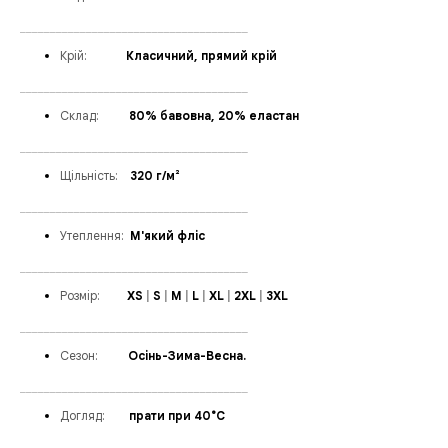
______________________________________
Крій:
______
Класичний, прямий крій
______________________________________
Склад:
_____
80% бавовна, 20% еластан
______________________________________
Щільність:
_
_
320 г/м²
______________________________________
Утеплення
:
_
М'який фліс
______________________________________
Розмір:
____
XS
|
S
|
M
|
L
|
XL
|
2XL
|
3XL
______________________________________
Сезон:
_____
Осінь-Зима-Весна.
______________________________________
Догляд:
____
прати при 40°C